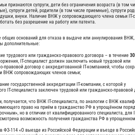
ьи признаются супруги, дети без ограничения возраста (в том ч
е), супруги детей, родители (в том числе приемные), супруги род
едушки, внуки. Наличие ВНЖ у сопровождающего члена семьи IT-
ботать без разрешение на работу или патента.
е общих оснований для отказа в выдаче или аннулирования ВНЖ,
ы дополнительные:
ие трудового или гражданско-правового договора – в течение
30
торжения, IT-специалист должен заключить новый трудовой или
о-правовой договор с аккредитованной IT-компанией, чтобы сохр
и ВНЖ сопровождающих членов семьи;
ание государственной аккредитации IT-компании, с которой у
ого IT-специалиста заключен трудовой или гражданско-правовой 
, получается, что ВНЖ IT-специалиста, по аналогии с ВНЖ квали
 имеющего право на приём в гражданство РФ в упрощённом поряд
рочным», но в отличии от квалифицированного специалиста, для I
усмотрена возможность получения гражданства РФ в упрощенном
в ФЗ-114 «О выезде из Российской Федерации и въезде в Россий