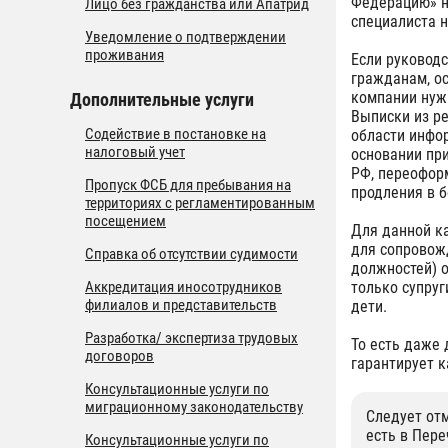
Федерацию» н
Лицо без гражданства или Апатрид
специалиста 
Уведомление о подтверждении
проживания
Если руковод
гражданам, ос
компании нуж
Дополнительные услуги
Выписки из р
Содействие в постановке на
области инфо
налоговый учет
основании при
РФ, переофор
Пропуск ФСБ для пребывания на
продления в 
территориях с регламентированным
посещением
Для данной к
для сопровож
Справка об отсутствии судимости
должностей) 
Аккредитация иносотрудников
только супру
филиалов и представительств
дети.
Разработка/ экспертиза трудовых
То есть даже
договоров
гарантирует к
Консультационные услуги по
миграционному законодательству
Следует отм
есть в Пер
Консультационные услуги по