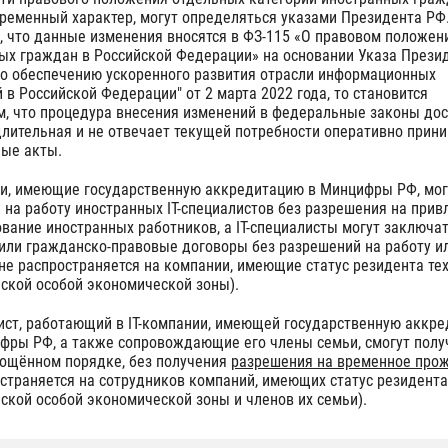
ременный характер, могут определяться указами Президента РФ.
, что данные изменения вносятся в ФЗ-115 «О правовом положен
ых граждан в Российской Федерации» на основании Указа Прези
по обеспечению ускоренного развития отрасли информационных
 в Российской Федерации" от 2 марта 2022 года, то становится
, что процедура внесения изменений в федеральные законы до
длительная и не отвечает текущей потребности оперативно прин
ые акты.
ии, имеющие государственную аккредитацию в Минцифры РФ, мог
 на работу иностранных IТ-специалистов без разрешения на прив
ование иностранных работников, а IT-специалисты могут заключа
или гражданско-правовые договоры без разрешений на работу и
(не распространяется на компании, имеющие статус резидента те
ской особой экономической зоны).
лист, работающий в IT-компании, имеющей государственную аккр
фры РФ, а также сопровождающие его члены семьи, смогут полу
ощённом порядке, без получения
разрешения на временное про
остраняется на сотрудников компаний, имеющих статус резидента
ской особой экономической зоны и членов их семьи).