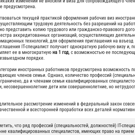
икаких изменений не вносили и виза для сопровождающего члена
не предусмотрена.
ствоваться текущей практикой оформления рабочих виз иностра
уществляющим трудовую деятельность без разрешений на работу,
но представить копию трудового или гражданско-правового дого
еестра аккредитованных организаций, осуществляющих деятельн
рмационных технологий, для оформления приглашения на взъезд 
глашения IT-специалист получает однократную рабочую визу и, п
мляет ее в многократную
на 1 год
, с возможностью ее последую
безвыездном порядке.
атегории иностранных работников предусмотрена возможность п
дающих членов семьи. Однако, количество профессий (специальн
ограничено, да и членами семьи квалифицированных специалисто
ги, несовершеннолетние дети или совершеннолетние, но нетрудо
 длительное рассмотрение изменений в федеральный закон совсе
ачественной и всесторонней проработки всех деталей нормативн
етить, что ряд профессий (специальностей, должностей) IT-специ
ечне квалифицированных специалистов, имеющих право на прием