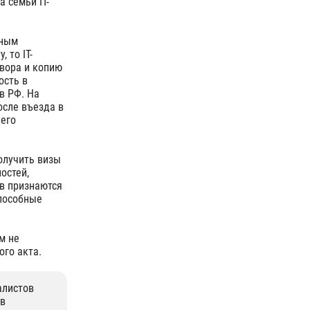
 семьи IT-
нным
 то IT-
вора и копию
ость в
в РФ. На
осле въезда в
щего
олучить визы
остей,
в признаются
способные
м не
ого акта.
алистов
 в