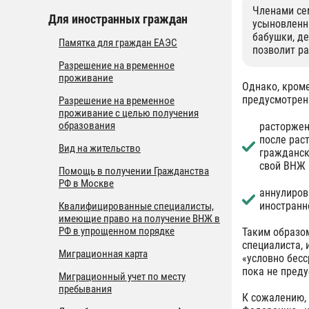
Членами сем
Для иностранных граждан
усыновленны
бабушки, д
Памятка для граждан ЕАЭС
позволит ра
Разрешение на временное
проживание
Однако, кром
предусмотрен
Разрешение на временное
проживание с целью получения
образования
расторжен
после рас
Вид на жительство
гражданск
свой ВНЖ 
Помощь в получении Гражданства
РФ в Москве
аннулиров
иностранн
Квалифицированные специалисты,
имеющие право на получение ВНЖ в
РФ в упрощенном порядке
Таким образом
специалиста,
Миграционная карта
«условно бесс
пока не пред
Миграционный учет по месту
пребывания
К сожалению, 