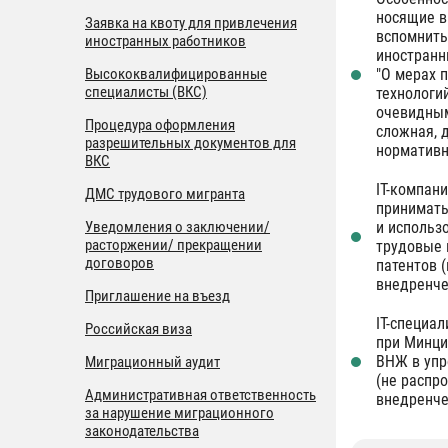
носящие в
Заявка на квоту для привлечения
вспомнить
иностранных работников
иностранн
Высококвалифицированные
"О мерах 
специалисты (ВКС)
технологий
очевидным
Процедура оформления
сложная, 
разрешительных документов для
нормативн
ВКС
IT-компан
ДМС трудового мигранта
принимать
Уведомления о заключении/
и использ
расторжении/ прекращении
трудовые 
договоров
патентов 
внедренче
Приглашение на въезд
IT-специа
Российская виза
при Минци
ВНЖ в упр
Миграционный аудит
(не распр
Административная ответственность
внедренче
за нарушение миграционного
законодательства