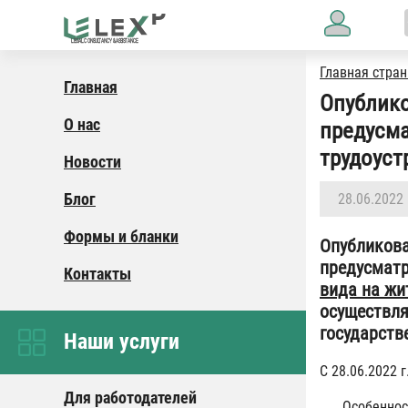
Главная стра
Главная
Опублико
О нас
предусм
трудоуст
Новости
Блог
28.06.2022
Формы и бланки
Опубликова
предусматр
Контакты
вида на жи
осуществля
государст
Наши услуги
С 28.06.2022 
Для работодателей
Особеннос